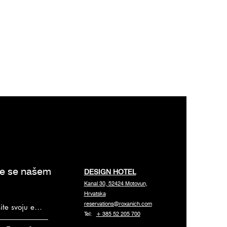
te se našem
DESIGN HOTEL
Kanal 30, 52424 Motovun,
Hrvatska
reservations@roxanich.com
Tel:
+ 385 52 205 700