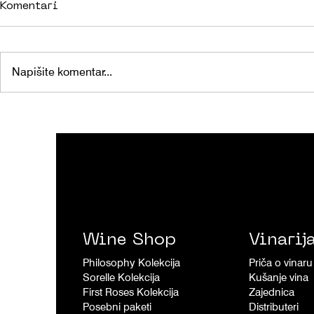
Komentari
Napišite komentar...
XMAS ROX
NOVA DOBITNA SURADNJA
- BRAIDS X ROXANICH
Wine Shop
Vinarij
Philosophy Kolekcija
Priča o vinaru
Sorelle Kolekcija
Kušanje vina
First Roses Kolekcija
Zajednica
Posebni paketi
Distributeri