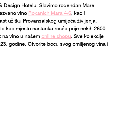
y & Design Hotelu. Slavimo rođendan Mare 
nazvano vino 
Roxanich Mara 4/6
, kao i 
t užitku Provansalskog umijeća življenja, 
ta kao mjesto nastanka roséa prije nekih 2600 
t na vino u našem 
online shopu
. Sve kolekcije 
23. godine. Otvorite bocu svog omiljenog vina i 