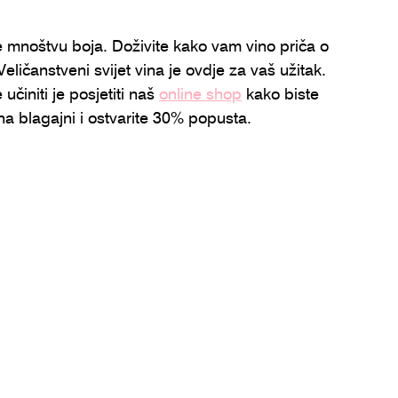
e mnoštvu boja. Doživite kako vam vino priča o 
ičanstveni svijet vina je ovdje za vaš užitak. 
činiti je posjetiti naš 
online shop
 kako biste 
a blagajni i ostvarite 30% popusta.