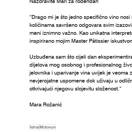
Nazdravite Mari za rođendan
“Drago mi je što jedno specifično vino nosi
količinama savršeno odgovara svim izazovi
meni iznimno važno. Kao unikatna interpreta
inspirirano mojim Master Pâtissier iskustvom
Uzbuđena sam što cijeli dan eksperimentiram
dijelova mog osobnog i profesionalnog život
jelovnika i uparivanje vina uvijek je veoma 
nevjerojatne uspomene dok uživaju u odlično
otkrivajući njegovu slojevitu složenost.“⁠
Mara Rožanić
Istria
Motovun