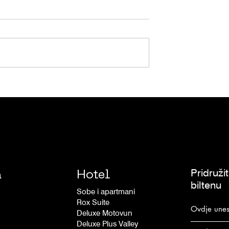
 BOX 2023
ROXANICH U MAGAZINU
VINUM
Pridruži
a
Hotel
biltenu
Sobe i apartmani
Rox Suite
Deluxe Motovun
Deluxe Plus Valley