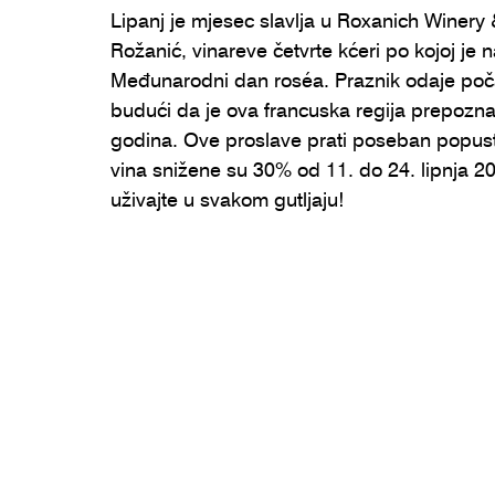
Lipanj je mjesec slavlja u Roxanich Winer
Rožanić, vinareve četvrte kćeri po kojoj je 
Međunarodni dan roséa. Praznik odaje počas
budući da je ova francuska regija prepozna
godina. Ove proslave prati poseban popus
vina snižene su 30% od 11. do 24. lipnja 20
uživajte u svakom gutljaju!