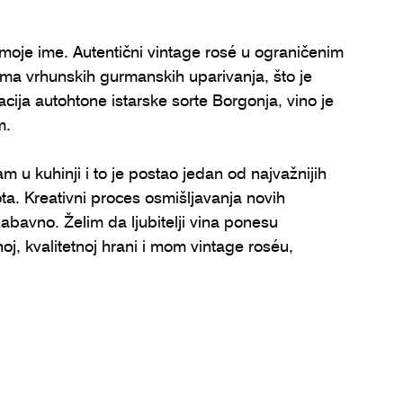
 moje ime. Autentični vintage rosé u ograničenim 
ma vrhunskih gurmanskih uparivanja, što je 
cija autohtone istarske sorte Borgonja, vino je 
. ⁠
 u kuhinji i to je postao jedan od najvažnijih 
a. Kreativni proces osmišljavanja novih 
zabavno. Želim da ljubitelji vina ponesu 
j, kvalitetnoj hrani i mom vintage roséu, 