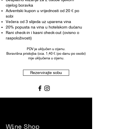
cijelog boravka
Adventski kupon u vrijednosti od 20 € po
sobi
Večera od 3 slijeda uz uparena vina
20% popusta na vina u hotelskom dućanu
Rani check-in i kasni check-out (ovisno o
raspoloživosti)
PDV je uključen u cijenu.
Boravišna pristojba (cca. 1,40
€
/po danu po osobi)
nije uključena u cijenu.
Rezervirajte sobu
Wine Shop