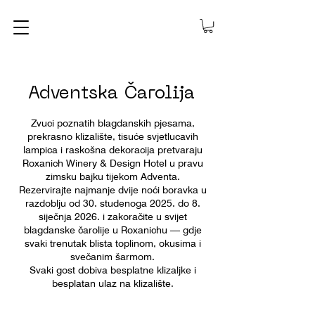
Adventska Čarolija
Zvuci poznatih blagdanskih pjesama,
prekrasno klizalište, tisuće svjetlucavih
lampica i raskošna dekoracija pretvaraju
Roxanich Winery & Design Hotel u pravu
zimsku bajku tijekom Adventa.
Rezervirajte najmanje dvije noći boravka u
razdoblju od 30. studenoga 2025. do 8.
siječnja 2026. i zakoračite u svijet
blagdanske čarolije u Roxanichu — gdje
svaki trenutak blista toplinom, okusima i
svečanim šarmom.
Svaki gost dobiva besplatne klizaljke i
besplatan ulaz na klizalište.