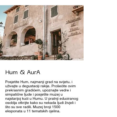
Hum & AurA
Posjetite Hum, najmanji grad na svijetu, i
uživajte u degustaciji rakije. Prošećite ovim
prekrasnim gradićem, upoznajte vedre i
simpatične ljude i posjetite muzej u
najstarijoj kući u Humu. U pratnji educiranog
osoblja otkrijte kako su nekada ljudi živjeli i
što su sve radili. Muzej broji 1500
eksponata u 11 tematskih cjelina.