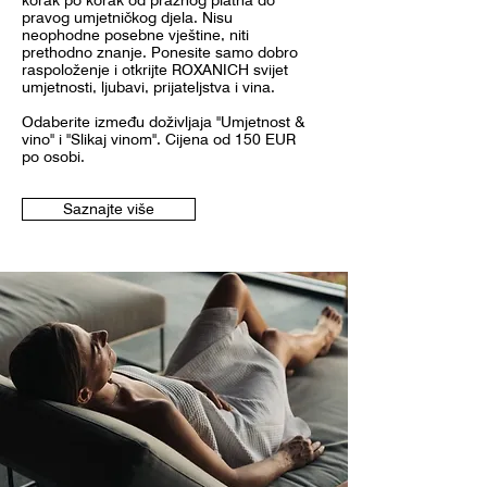
korak po korak od praznog platna do
pravog umjetničkog djela. Nisu
neophodne posebne vještine, niti
prethodno znanje. Ponesite samo dobro
raspoloženje i otkrijte ROXANICH svijet
umjetnosti, ljubavi, prijateljstva i vina.
Odaberite između doživljaja "Umjetnost &
vino" i "Slikaj vinom". Cijena od 150 EUR
po osobi.
Saznajte više