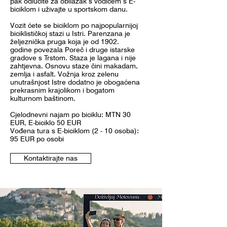
pak odlučite za obilazak s vodičem s E-
biciklom i uživajte u sportskom danu.
Vozit ćete se biciklom po najpopularnijoj
biciklističkoj stazi u Istri. Parenzana je
željeznička pruga koja je od 1902.
godine povezala Poreč i druge istarske
gradove s Trstom. Staza je lagana i nije
zahtjevna. Osnovu staze čini makadam,
zemlja i asfalt. Vožnja kroz zelenu
unutrašnjost Istre dodatno je obogaćena
prekrasnim krajolikom i bogatom
kulturnom baštinom.
Cjelodnevni najam po biciklu: MTN 30
EUR, E-biciklo 50 EUR
Vođena tura s E-biciklom (2 - 10 osoba):
95 EUR po osobi
Kontaktirajte nas