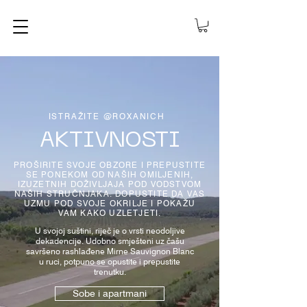
ISTRAŽITE @ROXANICH
AKTIVNOSTI
PROŠIRITE SVOJE OBZORE I PREPUSTITE
SE PONEKOM OD NAŠIH OMILJENIH,
IZUZETNIH DOŽIVLJAJA POD VODSTVOM
NAŠIH STRUČNJAKA. DOPUSTITE DA VAS
UZMU POD SVOJE OKRILJE I POKAŽU
VAM KAKO UZLETJETI.
U svojoj suštini, riječ je o vrsti neodoljive
dekadencije. Udobno smješteni uz čašu
savršeno rashlađene Mirne Sauvignon Blanc
u ruci, potpuno se opustite i prepustite
trenutku.
Sobe i apartmani