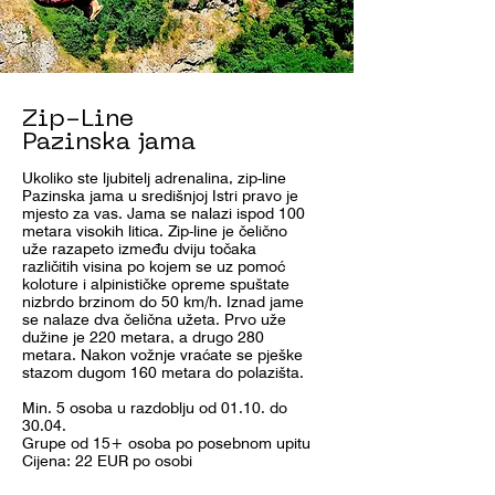
Zip-Line
Pazinska jama
Ukoliko ste ljubitelj adrenalina, zip-line
Pazinska jama u središnjoj Istri pravo je
mjesto za vas. Jama se nalazi ispod 100
metara visokih litica. Zip-line je čelično
uže razapeto između dviju točaka
različitih visina po kojem se uz pomoć
koloture i alpinističke opreme spuštate
nizbrdo brzinom do 50 km/h. Iznad jame
se nalaze dva čelična užeta. Prvo uže
dužine je 220 metara, a drugo 280
metara. Nakon vožnje vraćate se pješke
stazom dugom 160 metara do polazišta.
Min. 5 osoba u razdoblju od 01.10. do
30.04.
Grupe od 15+ osoba po posebnom upitu
Cijena: 22 EUR po osobi