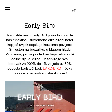
Early Bird
Iskoristite našu Early Bird ponudu i otkrijte
naš eklektični, suvremeno dizajnirani hotel,
koji još uvijek odjekuje koracima povijesti.
Smješten na brežuljku, u blagom hladu
Motovuna, pruža pogled na bajkoviti krajolik
doline rijeke Mirne. Rezervirajte svoj
boravak za 2025. do 15. veljače uz 30%
popusta koristeći kod:
EARLYBIRD
– čeka
vas doista jedinstven istarski bijeg!