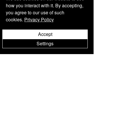
how you interact with it. By accepting,
you agree to our use of such
cookies.
Privacy Policy
DESIGN HOTEL
Accept
Kanal 30, 52424 Motovun, Hrvatska
reservations@roxanich.com
Settings
Tel:
+ 385 52 205 700
KUŠANJE VINA
od utorka do nedjelje
Termini: 12:00 - 14:00 - 16:00 - 18:00
reservations@roxanich.com
Tel:
+ 385 52 205 700
RESTORAN
Od utorka do nedjelje,
Ručak:
13:00h - 16:00h
Večera:
18:00h - 21:30h
reservations@roxanich.com