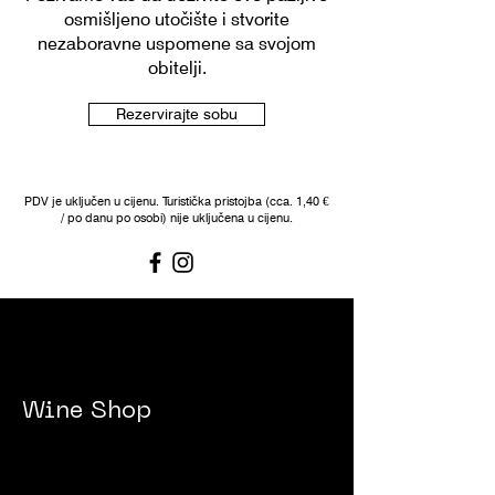
osmišljeno utočište i stvorite
nezaboravne uspomene sa svojom
obitelji.
Rezervirajte sobu
PDV je uključen u cijenu. T
uristička
pristojba (cca.
1,40 €
/
po danu po osobi) nije uključena u cijenu.
Wine Shop