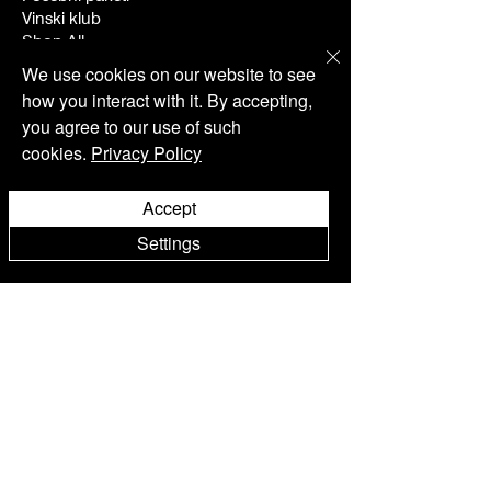
Vinski klub
Shop All
We use cookies on our website to see
how you interact with it. By accepting,
Restoran
you agree to our use of such
Jelovnik
cookies.
Privacy Policy
Vinarija
Accept
Priča o vinaru
Settings
Kušanje vina
Zajednica
Distributeri
Ponude
Aktivnosti
Dogadjanja
O nama