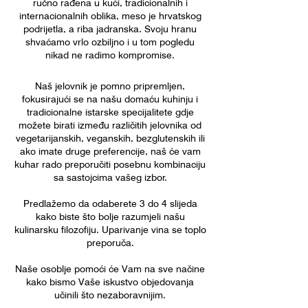
ručno rađena u kući, tradicionalnih i
internacionalnih oblika, meso je hrvatskog
podrijetla, a riba jadranska. Svoju hranu
shvaćamo vrlo ozbiljno i u tom pogledu
nikad ne radimo kompromise.
Naš jelovnik je pomno pripremljen,
fokusirajući se na našu domaću kuhinju i
tradicionalne istarske specijalitete gdje
možete birati između različitih jelovnika od
vegetarijanskih, veganskih, bezglutenskih ili
ako imate druge preferencije, naš će vam
kuhar rado preporučiti posebnu kombinaciju
sa sastojcima vašeg izbor.
Predlažemo da odaberete 3 do 4 slijeda
kako biste što bolje razumjeli našu
kulinarsku filozofiju. Uparivanje vina se toplo
preporuča.
Naše osoblje pomoći će Vam na sve načine
kako bismo Vaše iskustvo objedovanja
učinili što nezaboravnijim.