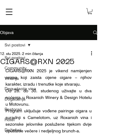
Objava
Svi postovi
12. stu 2025.
2 min čitanja
Svi postovi
CIGARS@RXN 2025
Community
CIGARS@RXN 2025 je vikend namijenjen 
onima koji zaista cijene cigare – njihov 
Vinarija
karakter, izradu i trenutke koje stvaraju.
Degustacija vina
Od 28. do 30. studenog uživajte u dva 
noćenja u Roxanich Winery & Design Hotelu 
Događanja
u Motovunu.
Restoran
​Program uključuje vođene pairinge cigara u 
suradnji s Camelotom, uz Roxanich vina i 
Hotel
sezonske jelovnike poslužene tijekom dvije 
Doživljaji
opuštene večere i nedjeljnog brunch-a.