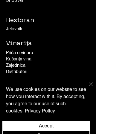
Shop All
Restoran
Jelovnik
Vinarija
Priča o vinaru
Kušanje vina
Zajednica
Distributeri
Ponude
We use cookies on our website to see
how you interact with it. By accepting,
Aktivnosti
you agree to our use of such
Dogadjanja
cookies.
Privacy Policy
O nama
Accept
Novosti