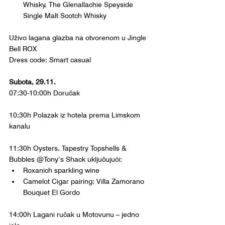
Whisky, The Glenallachie Speyside 
Single Malt Scotch Whisky
Uživo lagana glazba na otvorenom u Jingle 
Bell ROX
Dress code: Smart casual
Subota, 29.11.
07:30-10:00h Doručak
10:30h Polazak iz hotela prema Limskom 
kanalu
11:30h Oysters, Tapestry Topshells & 
Bubbles @Tony’s Shack uključujući:
Roxanich sparkling wine
Camelot Cigar pairing: Villa Zamorano 
Bouquet El Gordo
14:00h Lagani ručak u Motovunu – jedno 