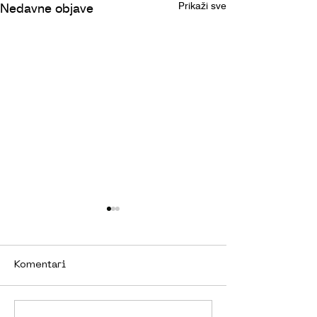
Prikaži sve
Nedavne objave
Komentari
GOLF@RXN