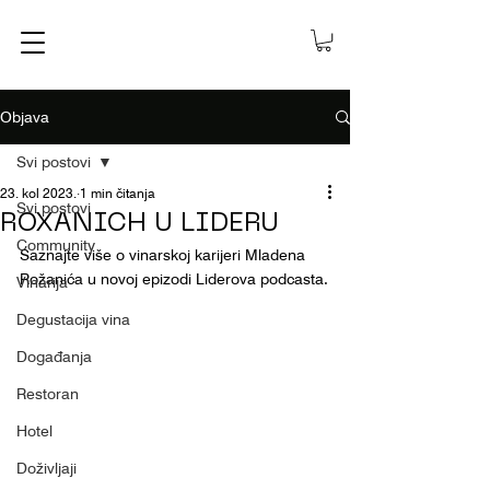
Objava
Svi postovi
23. kol 2023.
1 min čitanja
Svi postovi
ROXANICH U LIDERU
Community
Saznajte više o vinarskoj karijeri Mladena 
Rožanića u novoj epizodi Liderova podcasta.
Vinarija
Degustacija vina
Događanja
Restoran
Hotel
Doživljaji