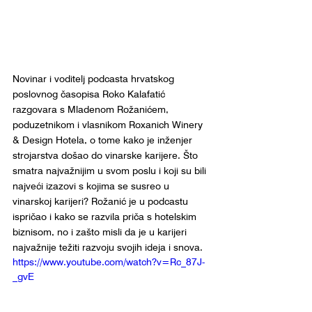
Novinar i voditelj podcasta hrvatskog 
poslovnog časopisa Roko Kalafatić 
razgovara s Mladenom Rožanićem, 
poduzetnikom i vlasnikom Roxanich Winery 
& Design Hotela, o tome kako je inženjer 
strojarstva došao do vinarske karijere. Što 
smatra najvažnijim u svom poslu i koji su bili 
najveći izazovi s kojima se susreo u 
vinarskoj karijeri? Rožanić je u podcastu 
ispričao i kako se razvila priča s hotelskim 
biznisom, no i zašto misli da je u karijeri 
najvažnije težiti razvoju svojih ideja i snova.
https://www.youtube.com/watch?v=Rc_87J-
_gvE