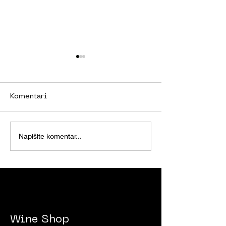
Komentari
XMAS ROX BOX 2023
ROXANICH U
Napišite komentar...
MAGAZINU VI
Wine Shop