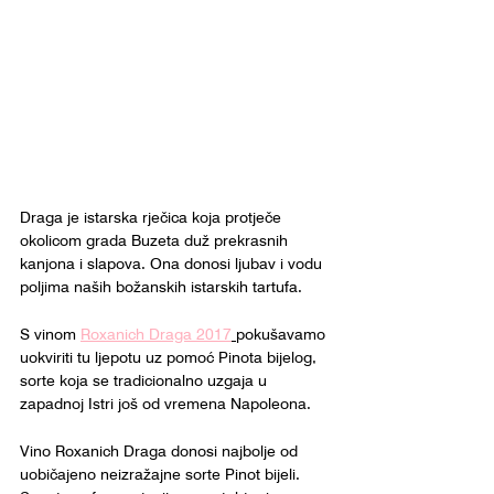
Draga je istarska rječica koja protječe 
okolicom grada Buzeta duž prekrasnih 
kanjona i slapova. Ona donosi ljubav i vodu 
poljima naših božanskih istarskih tartufa.
S vinom 
Roxanich Draga 2017
pokušavamo 
uokviriti tu ljepotu uz pomoć Pinota bijelog, 
sorte koja se tradicionalno uzgaja u 
zapadnoj Istri još od vremena Napoleona.
Vino Roxanich Draga donosi najbolje od 
uobičajeno neizražajne sorte Pinot bijeli. 