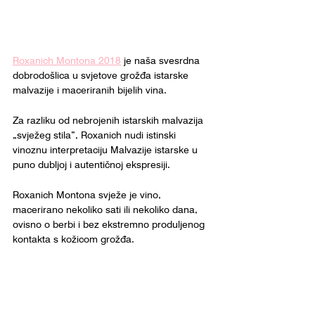
Roxanich Montona 2018
 je naša svesrdna 
dobrodošlica u svjetove grožđa istarske 
malvazije i maceriranih bijelih vina.
Za razliku od nebrojenih istarskih malvazija 
„svježeg stila”, Roxanich nudi istinski 
vinoznu interpretaciju Malvazije istarske u 
puno dubljoj i autentičnoj ekspresiji.
Roxanich Montona svježe je vino, 
macerirano nekoliko sati ili nekoliko dana, 
ovisno o berbi i bez ekstremno produljenog 
kontakta s kožicom grožđa. 