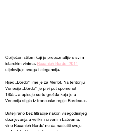
Obilježen stilom koji je prepoznatljiv u svim 
istarskim vinima, 
Roxanich Bordo’ 2011
utjelovljuje snagu i eleganciju.
Riječ „Bordo'” ime je za Merlot. Na teritoriju 
Venecije „Bordo'” je prvi put spomenut 
1855., a opisuje sortu grožđa koja je u 
Veneciju stigla iz francuske regije Bordeaux.
Buteljirano bez filtracije nakon višegodišnjeg 
dozrijevanja u velikim drvenim bačvama, 
vino Roxanich Bordo' ne da naslutiti svoju 