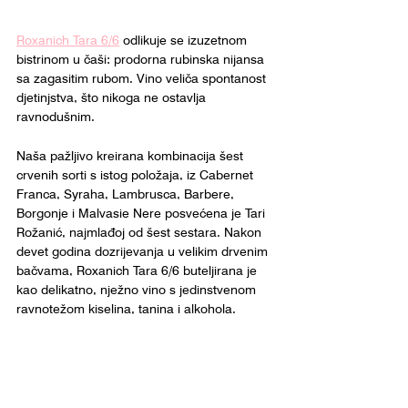
Roxanich Tara 6/6
 odlikuje se izuzetnom 
bistrinom u čaši: prodorna rubinska nijansa 
sa zagasitim rubom. Vino veliča spontanost 
djetinjstva, što nikoga ne ostavlja 
ravnodušnim.
Naša pažljivo kreirana kombinacija šest 
crvenih sorti s istog položaja, iz Cabernet 
Franca, Syraha, Lambrusca, Barbere, 
Borgonje i Malvasie Nere posvećena je Tari 
Rožanić, najmlađoj od šest sestara. Nakon 
devet godina dozrijevanja u velikim drvenim 
bačvama, Roxanich Tara 6/6 buteljirana je 
kao delikatno, nježno vino s jedinstvenom 
ravnotežom kiselina, tanina i alkohola.