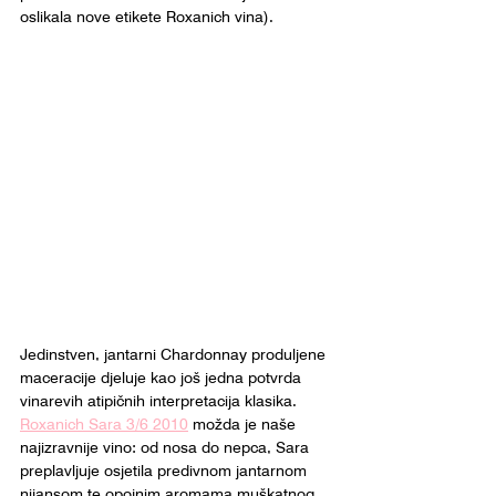
oslikala nove etikete Roxanich vina).
Jedinstven, jantarni Chardonnay produljene 
maceracije djeluje kao još jedna potvrda 
vinarevih atipičnih interpretacija klasika. 
Roxanich Sara 3/6 2010
 možda je naše 
najizravnije vino: od nosa do nepca, Sara 
preplavljuje osjetila predivnom jantarnom 
nijansom te opojnim aromama muškatnog 