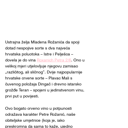
Ustrajna želja Mladena Rožanića da spoji 
dotad nespojive sorte s dva najveća 
hrvatska poluotoka – Istre i Pelješca – 
dovela je do vina 
Roxanich Petra 2/6
. Ono u 
velikoj mjeri utjelovljuje njegovu zamisao 
„različitog, ali sličnog”. Dvije najpopularnije 
hrvatske crvene sorte – Plavac Mali s 
čuvenog položaja Dingač i drevno istarsko 
grožđe Teran – spojeni u jedinstvenom vinu, 
prvi put u povijesti.
Ovo bogato crveno vino u potpunosti 
odražava karakter Petre Rožanić, naše 
obiteljske umjetnice (koja je, iako 
preskromna da sama to kaže, ujedno 