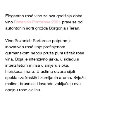
Elegantno rosé vino za sva godišnja doba, 
vino 
Roxanich Portorose 2021
 pravi se od 
autohtonih sorti grožđa Borgonja i Teran.
Vino Roxanich Portorose potpuno je 
inovativan rosé koje profinjenom 
gurmanskom nepcu pruža puni užitak rose 
vina. Boja je intenzivno jarka, u skladu s 
intenzitetom mirisa u smjeru šipka, 
hibiskusa i nara. U ustima otvara cijeli 
spektar začinskih i zemljanih aroma. Svježe 
maline, brusnice i lavande zaključuju ovu 
opojnu rose cjelinu.