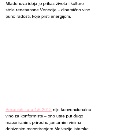
Mladenova ideja je prikaz života i kulture 
stola renesansne Venecije – dinamično vino 
puno radosti, koje pršti energijom.
Roxanich Lara 1/6 2012
 nije konvencionalno 
vino za konformiste – ono utire put dugo 
maceriranim, prirodno jantarnim vinima, 
dobivenim maceriranjem Malvazije istarske.