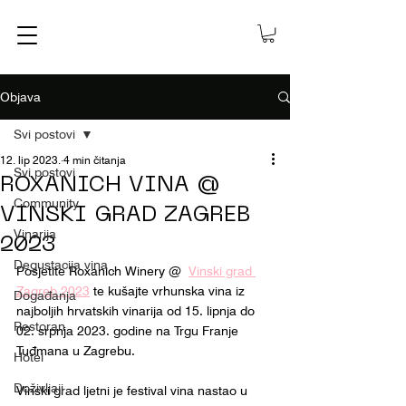
Objava
Svi postovi
12. lip 2023.
4 min čitanja
Svi postovi
ROXANICH VINA @
Community
VINSKI GRAD ZAGREB
Vinarija
2023
Degustacija vina
Posjetite Roxanich Winery @  
Vinski grad 
Zagreb 2023
 te kušajte vrhunska vina iz 
Događanja
najboljih hrvatskih vinarija od 15. lipnja do 
Restoran
02. srpnja 2023. godine na Trgu Franje 
Tuđmana u Zagrebu.
Hotel
Doživljaji
Vinski grad ljetni je festival vina nastao u 