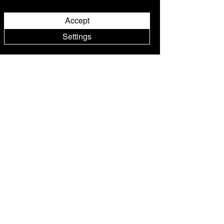
Prikaži sve
Nedavne objave
Accept
Settings
Komentari