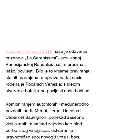
Roxanich Venezia 2019
 naše je odavanje 
priznanja „La Serenissimi”– povijesnoj 
Venecijanskoj Republici, našim precima i 
našoj povijesti. Bilo je to vrijeme previranja i 
stalnih promjena, a upravo na taj način 
rođena je Roxanich Venezia: s idejom 
stvaranja buteljirane povijesti naše baštine.
Kombiniranjem autohtonih i međunarodno 
poznatih sorti, Merlot, Teran, Refosco i 
Cabernet Sauvignon, ponekad zasebno 
vinificiranih, a katkad zajedno kao plod 
berbe istog vinograda, ostvaren je 
uravnotežen spoj novog života u boci. 