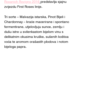
Roxanich Rovigno 2016
predstavlja sjajnu 
zvijezdu First Roses linije.
Tri sorte – Malvazija istarska, Pinot Bijeli i 
Chardonnay – kraće macerirane i spontano 
fermentirane, utjelovljuju sunce, zemlju i 
dušu istre u svilenkastom bijelom vinu s 
delikatnim okusima kruške, sušenih koštica 
voća te aromom orašastih plodova i notom 
bijeloga papra.