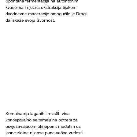
Spontana fermentacija na autohtonim 
kvascima i nježna ekstrakcija tijekom 
dvodnevne maceracije omogućilo je Dragi 
da iskaže svoju izvornost.
Kombinacija laganih i mlađih vina 
konceptualno se temelji na potrebi za 
osvježavajućom okrjepom, međutim uz 
jasne zlatne nijanse pune voćne zrelosti. 