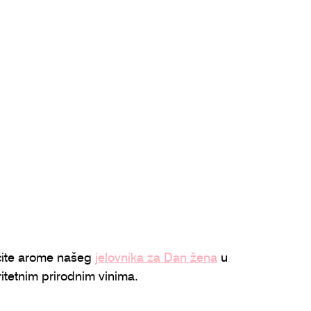
ičite arome našeg 
jelovnika za Dan žena
 u 
itetnim prirodnim vinima.