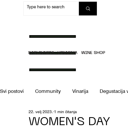
NASLOVNICA
VINARIJA
WINE SHOP
Svi postovi
Community
Vinarija
Degustacija 
22. velj 2023.
1 min čitanja
Doživljaji
WOMEN'S DAY