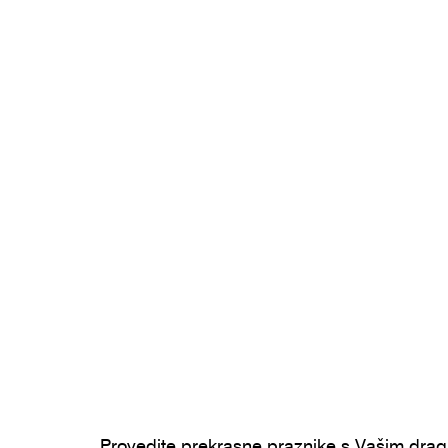
Provedite prekrasne praznike s Vašim dra