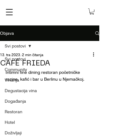
Objava
Svi postovi
13. tra 2023.
2 min čitanja
Svi postovi
CAFÉ FRIEDA
Community
Intimni fine dining restoran početničke 
razine, kafić i bar u Berlinu u Njemačkoj.
Vinarija
Degustacija vina
Događanja
Restoran
Hotel
Doživljaji