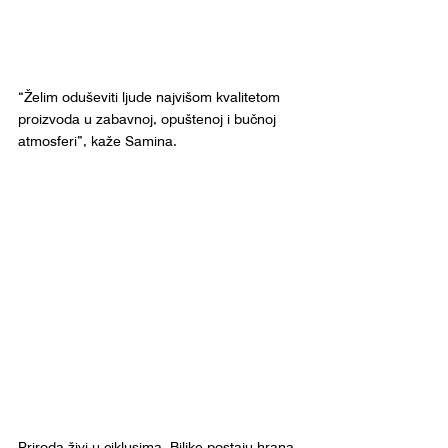
“Želim oduševiti ljude najvišom kvalitetom 
proizvoda u zabavnoj, opuštenoj i bučnoj 
atmosferi”, kaže Samina.
Priroda živi u ciklusima. Biljke postaju hrana. 