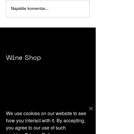
THE BEVERAGE
Napišite komentar...
Wine Shop
Philosophy Kolekcija
We use cookies on our website to see
Sorelle Kolekcija
how you interact with it. By accepting,
First Roses Kolekcija
you agree to our use of such
Posebni paketi