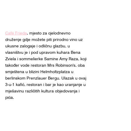
Café Frieda
, mjesto za cjelodnevno 
druženje gdje možete piti prirodno vino uz 
ukusne zalogaje i odličnu glazbu, u 
vlasništvu je i pod upravom kuhara Bena 
Zviela i sommelierke Samine Amy Raza, koji 
također vode restoran Mrs Robinson's, oba 
smještena u blizini Helmholtzplatza u 
berlinskom Prenzlauer Bergu. Ulazak u ovaj 
3-u-1 kafić, restoran i bar je kao uranjanje u 
mješavinu različitih kultura objedovanja i 
pića.