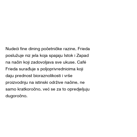
Nudeći fine dining početničke razine, Frieda 
poslužuje niz jela koja spajaju Istok i Zapad 
na način koji zadovoljava sve ukuse. Café 
Frieda surađuje s poljoprivrednicima koji 
daju prednost bioraznolikosti i vrše 
proizvodnju na istinski održive načine, ne 
samo kratkoročno, već se za to opredjeljuju 
dugoročno. 