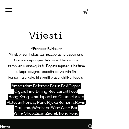
Vijesti
#FreedomByNature
Mirisi, prizori i okusi za nezaboravne uspomene.
Sreća u najsitnijim detaljima. Okus sunca
zarobljen u vinskoj čaši. Bogata tapiserija baštine
u kojoj povijest i sadašnjost zajednički
konspiriraju kako bi stvorili pravu, dirljivu ljepotu.
Amsterdam
Belgrade
Berlin
Beč
Cigare
Cigars
Fine Dining Restaurant
Food
Hong Kong
Istria
Japan
Lim Channel
Milan
Motovun
Norway
Paris
Rijeka
Romania
Rovinj
Trst
Umag
Weekend
Wine
Wine Bar
Wine Shop
Zadar
Zagreb
hong kong
News