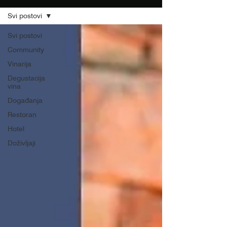
Svi postovi
Svi postovi
Community
Vinarija
Degustacija
vina
Događanja
Restoran
Hotel
Doživljaji