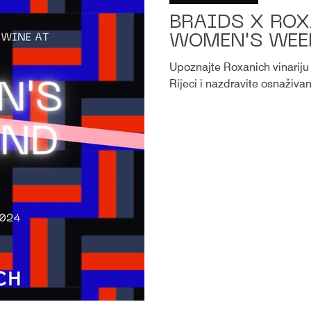
BRAIDS X RO
WOMEN'S WEE
Upoznajte Roxanich vinariju na drugom Wo
Rijeci i nazdravite osnaživa