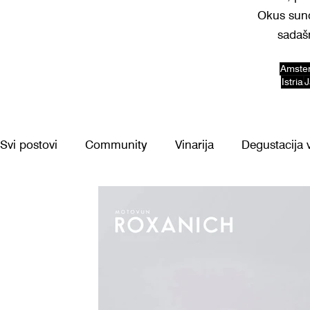
Okus sunca
sadašn
Amste
Istria
J
Svi postovi
Community
Vinarija
Degustacija 