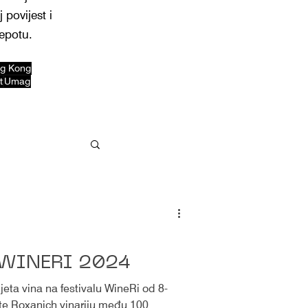
 povijest i
jepotu.
g Kong
t
Umag
WINERI 2024
ijeta vina na festivalu WineRi od 8-
jte Roxanich vinariju među 100