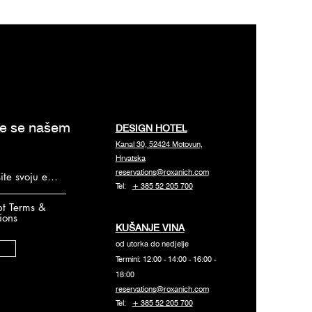
te se našem
DESIGN HOTEL
Kanal 30, 52424 Motovun,
Hrvatska
reservations@roxanich.com
Tel:
+ 385 52 205 700
pt Terms &
ions
KUŠANJE VINA
od utorka do nedjelje
Termini: 12:00 - 14:00 - 16:00 -
18:00
reservations@roxanich.com
Tel:
+ 385 52 205 700