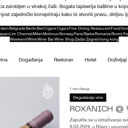
 zarobljen u vinskoj čaši. Bogata tapiserija baštine u kojoj
jost zajednički konspiriraju kako bi stvorili pravu, dirljivu l
rdam
Belgrade
Berlin
Beč
Cigare
Cigars
Fine Dining Restaurant
Food
Hon
apan
Lim Channel
Milan
Motovun
Norway
Paris
Rijeka
Romania
Rovinj
Trs
Weekend
Wine
Wine Bar
Wine Shop
Zadar
Zagreb
hong kong
vina
Događanja
Restoran
Hotel
Doživljaji
1 min čitanja
Degustacija vina
ROXANICH @ 
Zaputite se u istraživanje sv
9.03.2024. u Rijeci i upozna