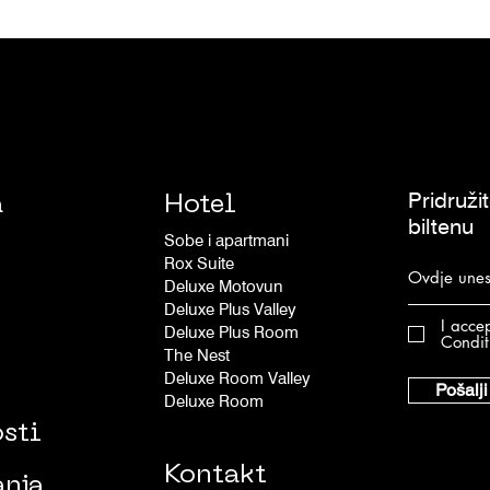
Pridruži
a
Hotel
biltenu
Sobe i apartmani
Rox Suite
Deluxe Motovun
Deluxe Plus Valley
I acce
Deluxe Plus Room
Condit
The Nest
Deluxe Room Valley
Pošalji
Deluxe Room
sti
Kontakt
anja