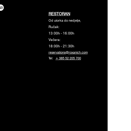
RESTORAN
Od utorka do nedjelje,
Ručak:
13:00h - 16:00h
Večera:
18:00h - 21:30h
reservations@roxanich.com
Tel:
+ 385 52 205 700
LOBBY BAR I SHOP
Od ponedjeljka do nedjelje:
07:30h - 23:00h