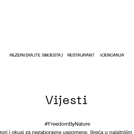
REZERVIRAJTE SMJEŠTAJ
RESTAURANT
VJENČANJA
Vijesti
#FreedomByNature
rizori i okusi za nezaboravne uspomene. Sreća u najsitnijim 