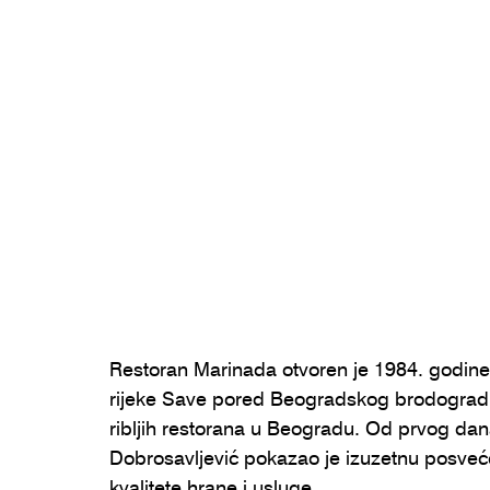
Restoran Marinada otvoren je 1984. godine 
rijeke Save pored Beogradskog brodogradili
ribljih restorana u Beogradu. Od prvog dana
Dobrosavljević pokazao je izuzetnu posveće
kvalitete hrane i usluge.