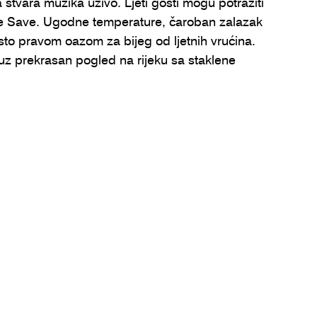
stvara muzika uživo. Ljeti gosti mogu potražiti 
eke Save. Ugodne temperature, čaroban zalazak 
sto pravom oazom za bijeg od ljetnih vrućina. 
uz prekrasan pogled na rijeku sa staklene 