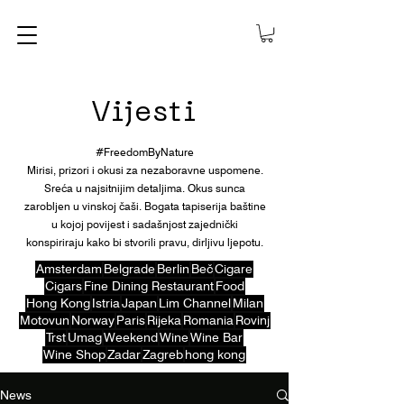
Vijesti
#FreedomByNature
Mirisi, prizori i okusi za nezaboravne uspomene.
Sreća u najsitnijim detaljima. Okus sunca
zarobljen u vinskoj čaši. Bogata tapiserija baštine
u kojoj povijest i sadašnjost zajednički
konspiriraju kako bi stvorili pravu, dirljivu ljepotu.
Amsterdam
Belgrade
Berlin
Beč
Cigare
Cigars
Fine Dining Restaurant
Food
Hong Kong
Istria
Japan
Lim Channel
Milan
Motovun
Norway
Paris
Rijeka
Romania
Rovinj
Trst
Umag
Weekend
Wine
Wine Bar
Wine Shop
Zadar
Zagreb
hong kong
News