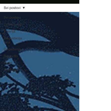
Svi postovi
Svi postovi
Community
Vinarija
Degustacija
vina
Događanja
Restoran
Hotel
Doživljaji