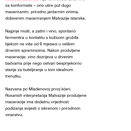
za konformiste – ono utire put dugo 
maceriranim, prirodno jantarnim vinima, 
dobivenim maceriranjem Malvazije istarske.
Najprije mošt, a zatim i vino, spontano 
fermentira u kontaktu s kožicom grožđa 
tijekom ne više od 6 mjeseci u velikim 
drvenim spremnicima. Nakon produljene 
maceracije, vino dozrijeva u drvenim 
bačvama prije nego ostvari besprijekorno 
stanje za buteljiranje u tom idealnom 
trenutku.
Nazvana po Mladenovoj prvoj kćeri, 
Roxanich interpretacija Malvazije produljene 
maceracije ima dodatnu vrijednost 
podizanja svijesti o iskrenom i prirodnom 
vinarstvu. 