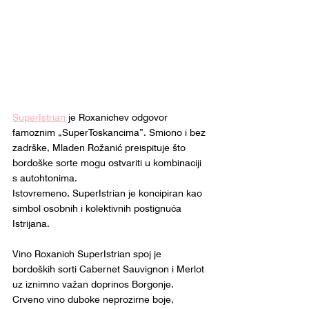
SuperIstrian
 je Roxanichev odgovor 
famoznim „SuperToskancima”. Smiono i bez 
zadrške, Mladen Rožanić preispituje što 
bordoške sorte mogu ostvariti u kombinaciji 
s autohtonima. 
Istovremeno, SuperIstrian je koncipiran kao 
simbol osobnih i kolektivnih postignuća 
Istrijana. 
Vino Roxanich SuperIstrian spoj je 
bordoških sorti Cabernet Sauvignon i Merlot 
uz iznimno važan doprinos Borgonje. 
Crveno vino duboke neprozirne boje, 