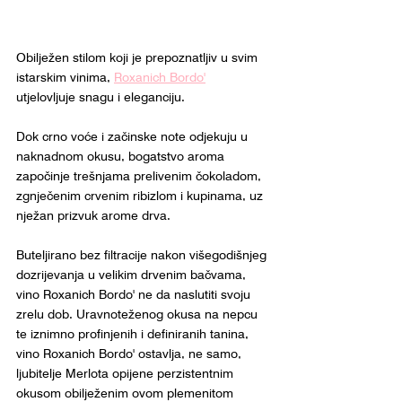
Obilježen stilom koji je prepoznatljiv u svim 
istarskim vinima, 
Roxanich Bordo'
utjelovljuje snagu i eleganciju. 
Dok crno voće i začinske note odjekuju u 
naknadnom okusu, bogatstvo aroma 
započinje trešnjama prelivenim čokoladom, 
zgnječenim crvenim ribizlom i kupinama, uz 
nježan prizvuk arome drva.
Buteljirano bez filtracije nakon višegodišnjeg 
dozrijevanja u velikim drvenim bačvama, 
vino Roxanich Bordo' ne da naslutiti svoju 
zrelu dob. Uravnoteženog okusa na nepcu 
te iznimno profinjenih i definiranih tanina, 
vino Roxanich Bordo' ostavlja, ne samo, 
ljubitelje Merlota opijene perzistentnim 
okusom obilježenim ovom plemenitom 