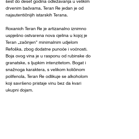
šest do deset godina odležavanja u velikim 
drvenim bačvama, Teran Re jedan je od 
najautentičnijih istarskih Terana.
Roxanich Teran Re je artizanalno iznimno 
uspješno ostvarena nova cjelina u kojoj je 
Teran „začinjen“ minimalnim udjelom 
Refoška, zbog dodatne punoće i voćnosti. 
Boja ovog vina je u rasponu od rubinske do 
granatske, s ljupkim intenzitetom. Bogat i 
snažnoga karaktera, s velikom količinom 
polifenola, Teran Re odlikuje se alkoholom 
koji savršeno pristaje vinu bez da kvari 
ukupni dojam.