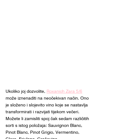
Ukoliko joj dozvolite, 
Roxanich Zara 5/6
može iznenaditi na neočekivan način. Ono 
je složeno i slojevito vino koje se nastavlja 
transformirati i razvijati tijekom večeri. 
Možete li zamisliti spoj čak sedam različitih 
sorti s istog položaja: Sauvignon Blanc, 
Pinot Blanc, Pinot Grigio, Vermentino, 