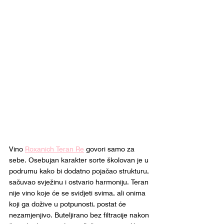
Vino 
Roxanich Teran Re
 govori samo za 
sebe. Osebujan karakter sorte školovan je u 
podrumu kako bi dodatno pojačao strukturu, 
sačuvao svježinu i ostvario harmoniju. Teran 
nije vino koje će se svidjeti svima, ali onima 
koji ga dožive u potpunosti, postat će 
nezamjenjivo. Buteljirano bez filtracije nakon 