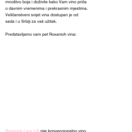
mnoštvo boja i doživite kako Vam vino priča 
o davnim vremenima i prekrasnim mjestima. 
Veličanstveni svijet vina dostupan je od 
sada i u Srbiji za vaš užitak. 
Predstavljamo vam pet Roxanich vina:
Roxanich Lara 1/6
 nije konvencionalno vino 