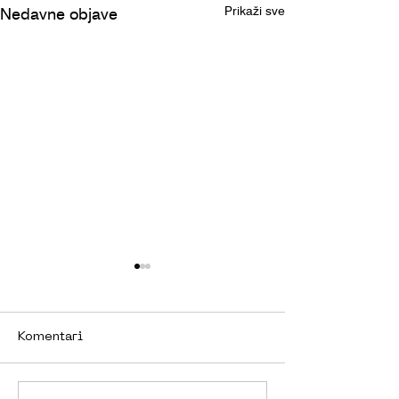
Prikaži sve
Nedavne objave
Komentari
BUĐENJE VINA
VINARIJA ROXANICH