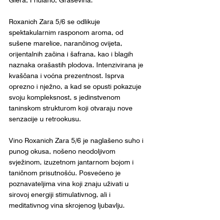
Glera, Friulano, Graševina.
Roxanich Zara 5/6 se odlikuje 
spektakularnim rasponom aroma, od 
sušene marelice, narančinog cvijeta, 
orijentalnih začina i šafrana, kao i blagih 
naznaka orašastih plodova. Intenzivirana je 
kvaščana i voćna prezentnost. Isprva 
oprezno i nježno, a kad se opusti pokazuje 
svoju kompleksnost, s jedinstvenom 
taninskom strukturom koji otvaraju nove 
senzacije u retrookusu.
Vino Roxanich Zara 5/6 je naglašeno suho i 
punog okusa, nošeno neodoljivom 
svježinom, izuzetnom jantarnom bojom i 
taničnom prisutnošću. Posvećeno je 
poznavateljima vina koji znaju uživati u 
sirovoj energiji stimulativnog, ali i 
meditativnog vina skrojenog ljubavlju.