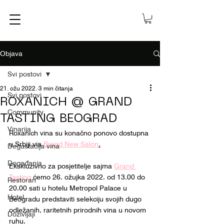
Objava
Svi postovi
21. ožu 2022.
3 min čitanja
Svi postovi
ROXANICH @ GRAND
Community
TASTING BEOGRAD
Vinarija
Roxanich vina su konačno ponovo dostupna 
u Srbiji via 
Brand New Salon
.
Degustacija vina
Događanja
Ekskluzivno za posjetitelje sajma 
Grand 
Tasting
 ćemo 26. ožujka 2022. od 13.00 do 
Restoran
20.00 sati u hotelu Metropol Palace u 
Hotel
Beogradu predstaviti selekciju svojih dugo 
odležanih, raritetnih prirodnih vina u novom 
Doživljaji
ruhu. 