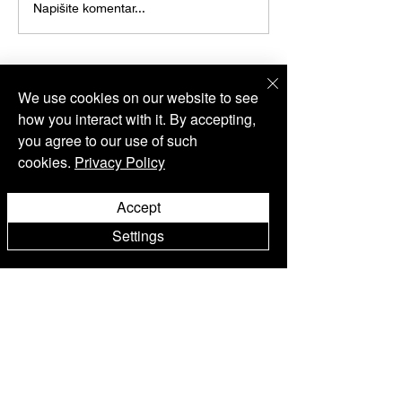
Napišite komentar...
We use cookies on our website to see
how you interact with it. By accepting,
you agree to our use of such
Wine Shop
cookies.
Privacy Policy
Accept
Settings
Philosophy Kolekcija
Sorelle Kolekcija
First Roses Kolekcija
Posebni paketi
Vinski klub