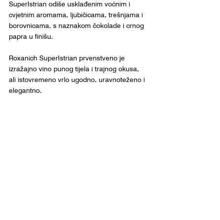
SuperIstrian odiše usklađenim voćnim i 
cvjetnim aromama, ljubičicama, trešnjama i 
borovnicama, s naznakom čokolade i crnog 
papra u finišu.
Roxanich SuperIstrian prvenstveno je 
izražajno vino punog tijela i trajnog okusa, 
ali istovremeno vrlo ugodno, uravnoteženo i 
elegantno. 