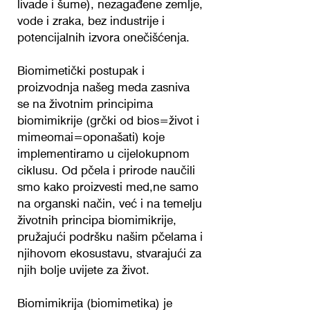
livade i šume), nezagađene zemlje,
vode i zraka, bez industrije i
potencijalnih izvora onečišćenja.
Biomimetički postupak i
proizvodnja našeg meda zasniva
se na životnim principima
biomimikrije (grčki od bios=život i
mimeomai=oponašati) koje
implementiramo u cijelokupnom
ciklusu. Od pčela i prirode naučili
smo kako proizvesti med,ne samo
na organski način, već i na temelju
životnih principa biomimikrije,
pružajući podršku našim pčelama i
njihovom ekosustavu, stvarajući za
njih bolje uvijete za život.
Biomimikrija (biomimetika) je