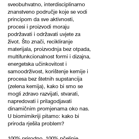
sveobuhvatno, interdisciplinarno
znanstveno područje koje se vodi
principom da sve aktivnosti,
procesi i proizvodi moraju
podržavati i održavati uvjete za
život. Što znači, recikliranje
materijala, proizvodnja bez otpada,
multifunkcionalnost formi i dizajna,
energetska učinkovitost i
samoodrživost, korištenje kemije i
procesa bez štetnih supstancija
(zelena kemija), kako bi smo se
mogli zdravo razvijati, stvarati,
napredovati i prilagodjavati
dinamičnim promjenama oko nas.
U biomimikriji pitamo: kako bi
priroda rješila problem?
100% prirodno. 100% pčelinje.