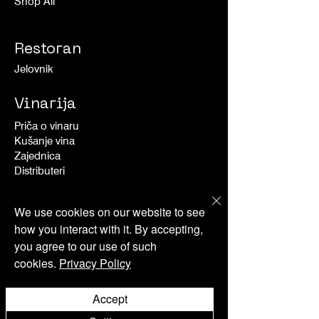
Shop All
Restoran
Jelovnik
Vinarija
Priča o vinaru
Kušanje vina
Zajednica
Distributeri
Ponude
We use cookies on our website to see
how you interact with it. By accepting,
Aktivnosti
you agree to our use of such
Dogadjanja
cookies.
Privacy Policy
O nama
Accept
Novosti