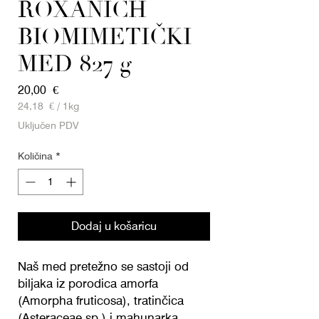
ROXANICH
BIOMIMETIČKI
MED 827 g
Cijena
20,00 €
24,18 €
/
1kg
24,18 €
Uključen PDV
za
1
Količina
*
Kilogram
Dodaj u košaricu
Naš med pretežno se sastoji od
biljaka iz porodica amorfa
(Amorpha fruticosa), tratinčica
(Asteraceae sp.) i mahunarka