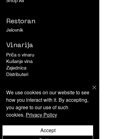
Shop All
Restoran
Jelovnik
Vinarija
Priča o vinaru
Kušanje vina
Zajednica
Distributeri
Ponude
We use cookies on our website to see
how you interact with it. By accepting,
Aktivnosti
you agree to our use of such
Dogadjanja
cookies.
Privacy Policy
O nama
Accept
Novosti