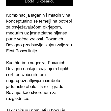
Dodaj u košaricu
Kombinacija laganih i mlađih vina
konceptualno se temelji na potrebi
za osvježavajućom okrjepom,
međutim uz jasne zlatne nijanse
pune voćne zrelosti. Roxanich
Rovigno predstavlja sjajnu zvijezdu
First Roses linije.
Kao što ime sugerira, Roxanich
Rovigno nastaje spajanjem bijelih
sorti posvećenih tom
najprepoznatljivijem simbolu
jadranske obale i Istre – gradu
Rovinju, kao stvorenom za
razglednicu.
Takvu vizuru prenijeti u bocu je