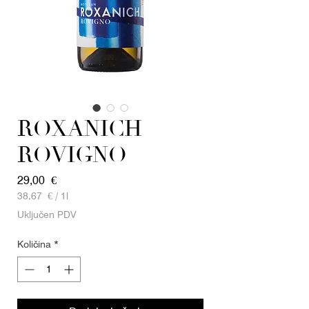
ROXANICH
ROVIGNO
Cijena
29,00 €
38,67 €
/
1l
38,67 €
Uključen PDV
za
1
Količina
*
Litra